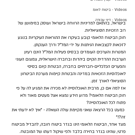
Videos - ביטוח לאומ
Videos - דיני עבודה
בישראל, בהתאם למדיניות הרווחה בישראל ועוסק במימושן של 
רוב הזכויות הסוציאליות. 
חוק הביטוח הלאומי קובע בעיקרו את ההוראות העיקריות בנוגע 
לזכאות לקצבאות הניתנות על ידי המל"ל ודרך הענקתן. 
המטרות והערכים העומדים בבסיס פעילות המל"ל הינם רעיון 
הערבות ההדדית הקיים ביהדות ובחברה הישראלית, צמצום העוני 
והפערים הכלכליים-חברתיים בחברה, הבטחת קיום בסיסי 
לאוכלוסיות הזכאיות במדינה והבטחת קיימות מערכת הביטחון 
הסוציאלי לאורך זמן. 
אז למה אם כן, מרבית האוכלוסייה לא מכירה את המגיע לה על פי 
חוק הביטוח הלאומי? מדוע הידע נמצא אצל מעטים מאוד ולא 
פתוח לכל האוכלוסייה?
 כמעט בכל הרצאה שאני מקיימת עולה השאלה - "איך לא ידעתי את 
זה?!" 
מצד אחד, הביטוח הלאומי הינו בגדר ביטוח חובה, להבדיל מביטוח 
פרטי, שהינו בגדר בחירה בלבד ולפי שיקול דעתו של המובטח. 