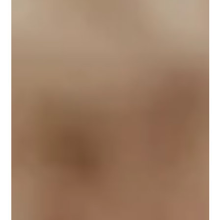
זמן קריאה 2 דקות
מדוע מומלץ להגיש את התביעה לביטוח לאומי
באמצעות עו"ד?
תפקידו של עורך דין ביטוח לאומי הינו לסייע למבוטחים בביטוח לאומי ולממש
את זכויותיהם בכל הנושאים בהם מטפל ביטוח לאומי כגון - תאונות עבודה,...