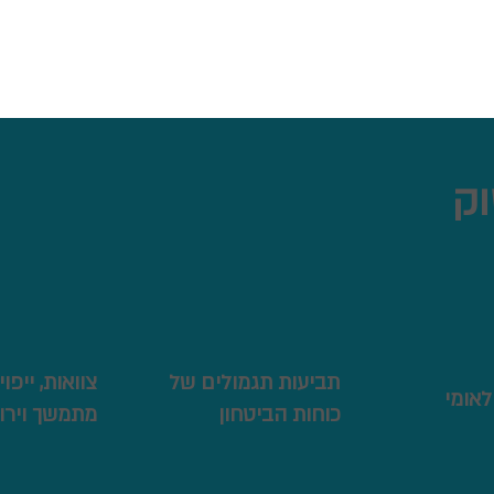
וק
תביעות תגמולים של
צוואות, ייפוי
לאומי
כוחות הביטחון
מתמשך וירו