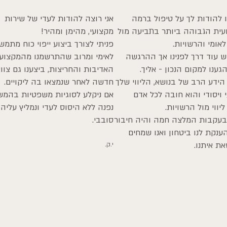
ו להודות לך על טיפול ברמה
אני רוצה להודות לעדי של שירות
ית הגבוהה ביותר בתביעה מול
מקצועי, מהימן ומהיר!
לאומי והרשויות.
פניתי לצורך ביצוע ייפוי כוח מתמש
ש עוד דרך לפנינו אך ההרגשה
לאימי ומרוב שהתרשמנו מהמקצועי
גענו למקום הנכון - אליך.
האדיבות והחריצות, ביצענו גם צוו
הידע הרב של בנושא, הליווי שלך
חדשה לאחר שנמצאו בה ליקויים.
 ויסודי והוא חובה לכל אדם
אם ניקלע לסוגיות משפטיות בהמש
יווי מול הרשויות.
נפנה ללא היסוס לעדי ונמליץ עליה 
בעקבות המלצה חמה והיה חיבור
סובבי.
 הענקת לנו ביטחון ואנו שמחים
ת איתנו.
י.ק.