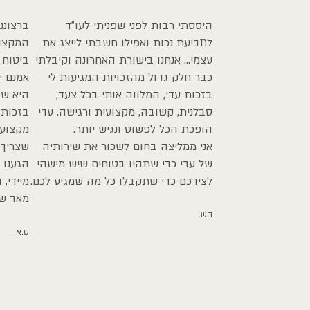
היססתי רבות לפני שפניתי לעו"ד
ברצוננ
לתביעת נכות ואפילו חשבתי לייצג את
המקצוע
עצמי... אנחנו בישורת האחרונה וקיבלתי
ביטוח 
כבר חלק גדול מהזכויות המגיעות לי
אמנם י
בזכות עדי, המלווה אותי בכל צעד,
היא שה
סבלנית, קשובה, מקצועית ורגישה. עדי
בזכות 
הופכת הכל לפשוט ונגיש יותר.
מקצועי
אני ממליצה בחום לשכור את שירותיה
שצריך ל
של עדי כדי שתהיו בטוחים שיש מישהי
הגענו 
לצידכם כדי שתקבלו כל מה שמגיע לכם.
מיידי,
מאד שא
ד.ש.
ט.א.